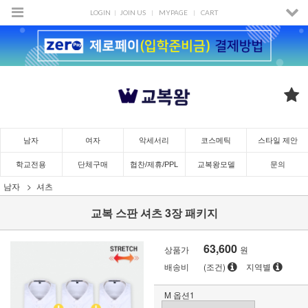
LOGIN
JOIN US
MYPAGE
CART
남자
여자
악세서리
코스메틱
스타일 제안
학교전용
단체구매
협찬/제휴/PPL
교복왕모델
문의
남자
셔츠
교복 스판 셔츠 3장 패키지
63,600
상품가
원
배송비
(조건)
지역별
M 옵션1