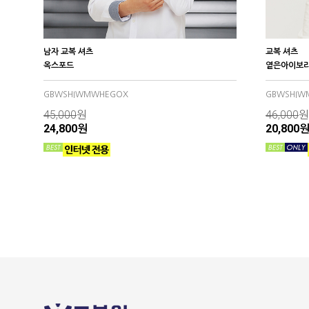
남자 교복 셔츠
교복 셔츠
옥스포드
옅은아이보리
GBWSHIWMWHEGOX
GBWSHIW
45,000
원
46,000
원
24,800원
20,800