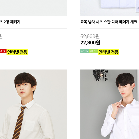
츠 2장 패키지
교복 남자 셔츠 스판 디어 베이지 체크
원
52,000
원
원
22,800원