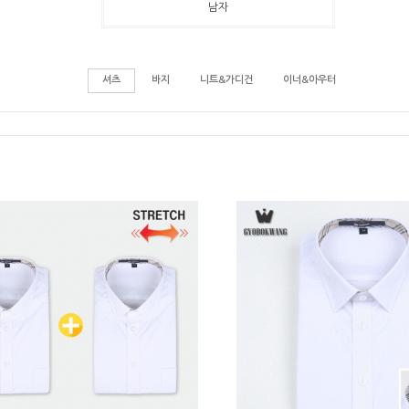
남자
셔츠
바지
니트&가디건
이너&아우터