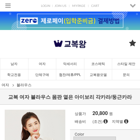
LOGIN
JOIN US
MYPAGE
CART
남자
여자
악세서리
코스메틱
스타일 제안
학교전용
단체구매
협찬/제휴/PPL
교복왕모델
문의
여자
블라우스
교복 여자 블라우스 몸판 옅은 아이보리 각카라/둥근카라
20,800
상품가
원
배송비
(조건)
지역별
Color