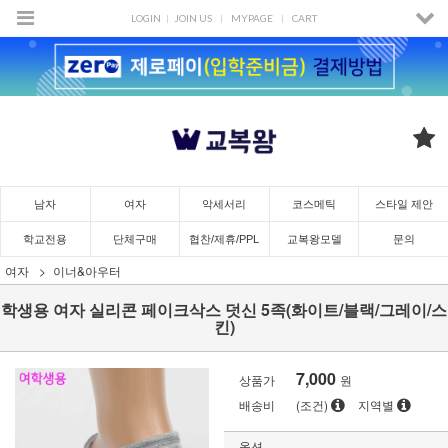
LOGIN
JOIN US
MYPAGE
CART
남자
여자
악세서리
코스메틱
스타일 제안
학교전용
단체구매
협찬/제휴/PPL
교복왕모델
문의
여자
이너&아우터
학생용 여자 실리콘 페이크삭스 덧신 5족(화이트/블랙/그레이/스
킨)
7,000
상품가
원
배송비
(조건)
지역별
옵션